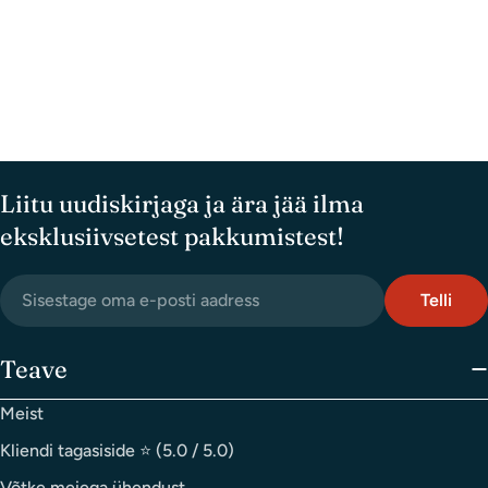
nimi
Teie
e-
posti
Teie
aadress
telefoninumber
Teie
küsimus
Liitu uudiskirjaga ja ära jää ilma
eksklusiivsetest pakkumistest!
Tärniga (*) tähistatud väljad on kohustuslikud
email
Telli
postkontor
Saada
Teave
Meist
Kliendi tagasiside ⭐ (5.0 / 5.0)
Võtke meiega ühendust