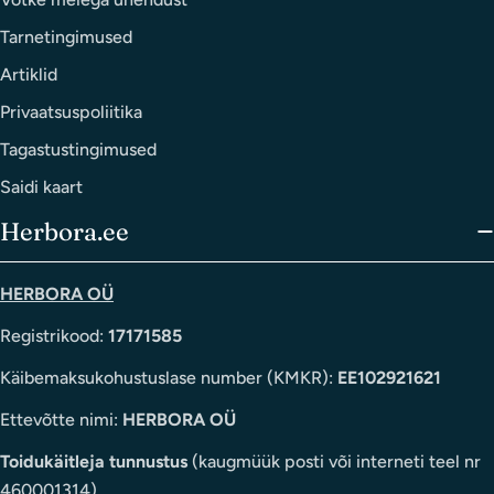
Tarnetingimused
Artiklid
Privaatsuspoliitika
Tagastustingimused
Saidi kaart
Herbora.ee
HERBORA OÜ
Registrikood:
17171585
Käibemaksukohustuslase number (KMKR):
EE102921621
Ettevõtte nimi:
HERBORA OÜ
Toidukäitleja tunnustus
(kaugmüük posti või interneti teel nr
460001314).