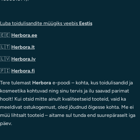
Luba toidulisandite müügiks veebis
Eestis
🇪🇪
Herbora.ee
🇱🇹
Herbora.lt
🇱🇻
Herbora.lv
🇫🇮
Herbora.fi
Tere tulemast
Herbora
e-poodi – kohta, kus toidulisandid ja
kosmeetika kohtuvad ning sinu tervis ja ilu saavad parimat
hoolt! Kui otsid mitte ainult kvaliteetseid tooteid, vaid ka
meeldivat ostukogemust, oled jõudnud õigesse kohta. Me ei
müü lihtsalt tooteid – aitame sul tunda end suurepäraselt iga
päev.