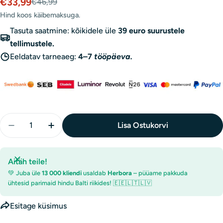
€33,99
€46,99
Müügihind
Tavaline
hind
Hind koos käibemaksuga.
Tasuta saatmine: kõikidele üle
39 euro suurustele
tellimustele.
Eeldatav tarneaeg:
4–7
tööpäeva.
Kogus
Lisa Ostukorvi
Vähenda Swanson CoQ10 200 Mg - 90 Kapslit Kogu
Suurenda Swanson CoQ10 200 Mg - 90 Kap
Aitäh teile!
💚 Juba üle
13 000 kliendi
usaldab
Herbora
– püüame pakkuda
ühtesid parimaid hindu Balti riikides! 🇪🇪🇱🇹🇱🇻
Esitage küsimus