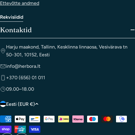
Ettevõtte andmed
Rekvisiidid
Kontaktid
Harju maakond, Tallinn, Kesklinna linnaosa, Vesivärava tn
50-301, 10152, Eesti
info@herbora.lt
+370 (656) 01 011
09.00–18.00
R
Eesti (EUR €)
i
Makseviisid
i
k