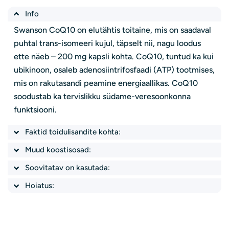
Info
Swanson CoQ10 on elutähtis toitaine, mis on saadaval
puhtal trans-isomeeri kujul, täpselt nii, nagu loodus
ette näeb – 200 mg kapsli kohta. CoQ10, tuntud ka kui
ubikinoon, osaleb adenosiintrifosfaadi (ATP) tootmises,
mis on rakutasandi peamine energiaallikas. CoQ10
soodustab ka tervislikku südame-veresoonkonna
funktsiooni.
Faktid toidulisandite kohta:
Muud koostisosad:
Soovitatav on kasutada:
Hoiatus:
Esitage küsimus
Sinu