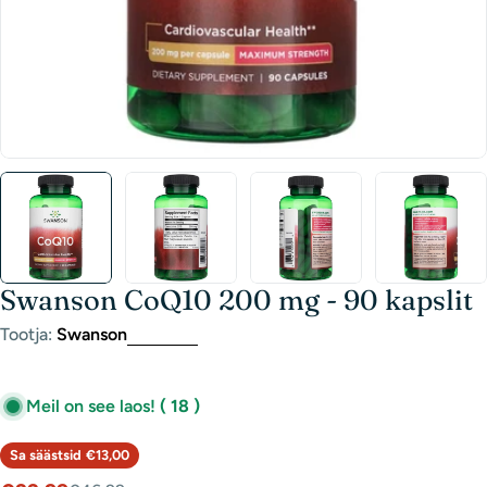
Swanson CoQ10 200 mg - 90 kapslit
Tootja:
Swanson
Meil on see laos!
( 18 )
Sa säästsid
€13,00