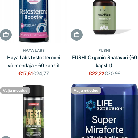
Välja Müüdud
Välja Müüdud
HAYA LABS
FUSHI
Haya Labs testosterooni
FUSHI Organic Shatavari (60
võimendaja - 60 kapslit
kapslit).
€17,61
€24,77
€22,22
€30,99
Müügihind
Tavaline
Müügihind
Tavaline
hind
hind
Välja müüdud
Välja müüdud