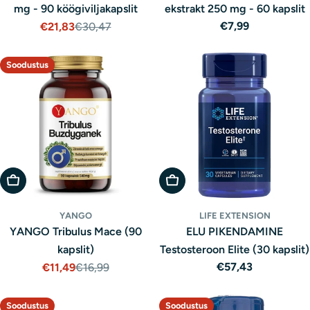
mg - 90 köögiviljakapslit
ekstrakt 250 mg - 60 kapslit
Tavaline
€7,99
€21,83
€30,47
Müügihind
Tavaline
hind
hind
Soodustus
Lisa Ostukorvi
Lisa Ostukorvi
YANGO
LIFE EXTENSION
YANGO Tribulus Mace (90
ELU PIKENDAMINE
kapslit)
Testosteroon Elite (30 kapslit)
Tavaline
€57,43
€11,49
€16,99
Müügihind
Tavaline
hind
hind
Soodustus
Soodustus