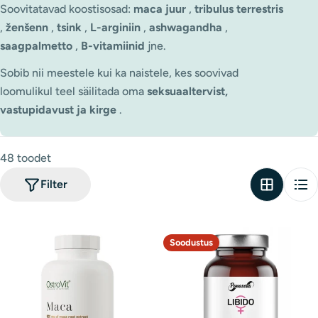
Soovitatavad koostisosad:
maca juur
,
tribulus terrestris
s
,
ženšenn
,
tsink
,
L-arginiin
,
ashwagandha
,
i
saagpalmetto
,
B-vitamiinid
jne.
o
Sobib nii meestele kui ka naistele, kes soovivad
loomulikul teel säilitada oma
seksuaaltervist,
o
vastupidavust ja kirge
.
n
:
48 toodet
Filter
Soodustus