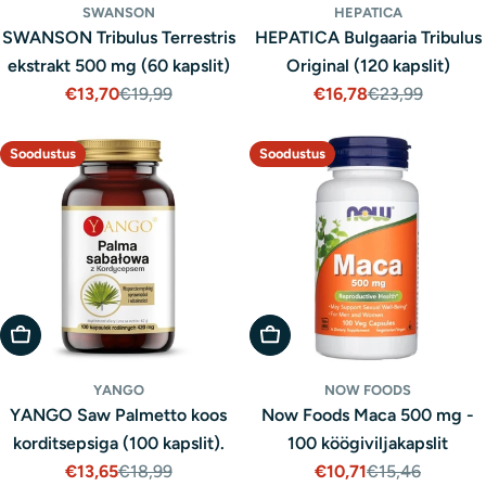
SWANSON
HEPATICA
SWANSON Tribulus Terrestris
HEPATICA Bulgaaria Tribulus
ekstrakt 500 mg (60 kapslit)
Original (120 kapslit)
€13,70
€19,99
€16,78
€23,99
Müügihind
Tavaline
Müügihind
Tavaline
hind
hind
Soodustus
Soodustus
Lisa Ostukorvi
Lisa Ostukorvi
YANGO
NOW FOODS
YANGO Saw Palmetto koos
Now Foods Maca 500 mg -
korditsepsiga (100 kapslit).
100 köögiviljakapslit
€13,65
€18,99
€10,71
€15,46
Müügihind
Tavaline
Müügihind
Tavaline