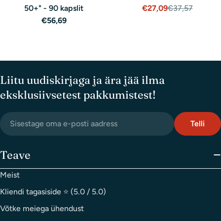
50+" - 90 kapslit
€27,09
€37,57
Müügihind
Tavaline
Tavaline
€56,69
hind
hind
Liitu uudiskirjaga ja ära jää ilma
eksklusiivsetest pakkumistest!
email
Telli
postkontor
Teave
Meist
Kliendi tagasiside ⭐ (5.0 / 5.0)
Võtke meiega ühendust