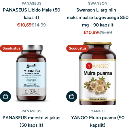
PANASEUS
SWANSON
PANASEUS Libido Male (50
Swanson L-arginiin -
kapslit)
maksimaalse tugevusega 850
€10,69
€14,99
mg - 90 kapslit
Müügihind
Tavaline
€10,99
€15,99
hind
Müügihind
Tavaline
hind
Soodustus
Soodustus
Lisa Ostukorvi
Lisa Ostukorvi
PANASEUS
YANGO
PANASEUS meeste viljakus
YANGO Muira puama (90
(50 kapslit)
kapslit)