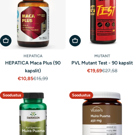
Lisa Ostukorvi
Lisa Ostukorvi
HEPATICA
MUTANT
HEPATICA Maca Plus (90
PVL Mutant Test - 90 kapslit
kapslit)
€19,69
€27,58
Müügihind
Tavaline
€10,85
€15,99
hind
Müügihind
Tavaline
hind
Soodustus
Soodustus