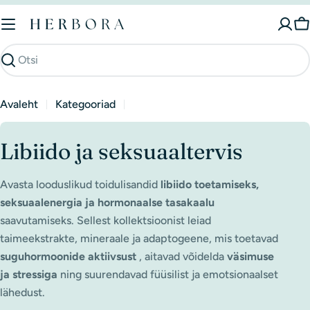
Mine
sisu
K
juurde
Otsi
Avaleht
Kategooriad
K
Libiido ja seksuaaltervis
o
Avasta looduslikud toidulisandid
libiido toetamiseks,
l
seksuaalenergia ja hormonaalse tasakaalu
saavutamiseks. Sellest kollektsioonist leiad
l
taimeekstrakte, mineraale ja adaptogeene, mis toetavad
e
suguhormoonide aktiivsust
, aitavad võidelda
väsimuse
ja stressiga
ning suurendavad füüsilist ja emotsionaalset
k
lähedust.
t