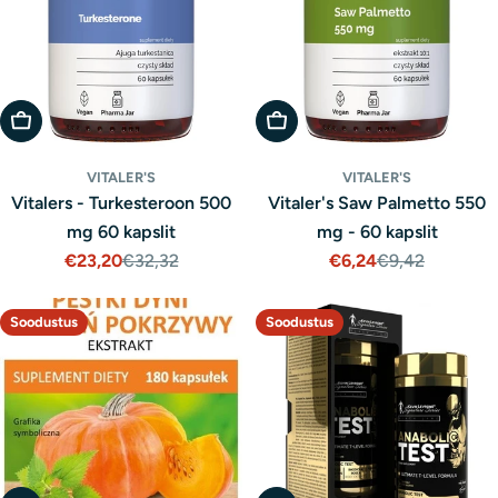
Lisa Ostukorvi
Lisa Ostukorvi
VITALER'S
VITALER'S
Vitalers - Turkesteroon 500
Vitaler's Saw Palmetto 550
mg 60 kapslit
mg - 60 kapslit
€23,20
€32,32
€6,24
€9,42
Müügihind
Tavaline
Müügihind
Tavaline
hind
hind
Soodustus
Soodustus