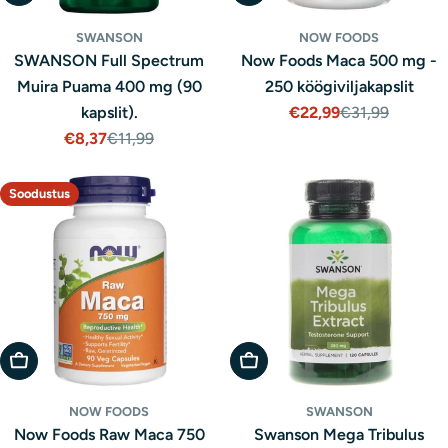
SWANSON
NOW FOODS
SWANSON Full Spectrum
Now Foods Maca 500 mg -
Muira Puama 400 mg (90
250 köögiviljakapslit
kapslit).
€22,99
€31,99
Müügihind
Tavaline
€8,37
€11,99
hind
Müügihind
Tavaline
hind
Soodustus
Lisa Ostukorvi
Lisa Ostukorvi
NOW FOODS
SWANSON
Now Foods Raw Maca 750
Swanson Mega Tribulus