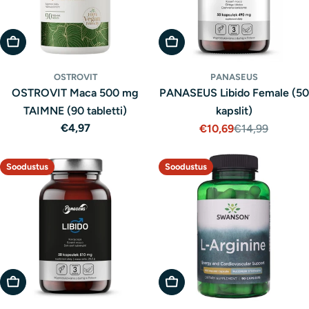
Lisa Ostukorvi
Lisa Ostukorvi
OSTROVIT
PANASEUS
OSTROVIT Maca 500 mg
PANASEUS Libido Female (50
TAIMNE (90 tabletti)
kapslit)
Tavaline
€4,97
€10,69
€14,99
Müügihind
Tavaline
hind
hind
Soodustus
Soodustus
Lisa Ostukorvi
Lisa Ostukorvi