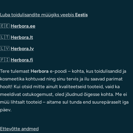
Luba toidulisandite müügiks veebis
Eestis
🇪🇪
Herbora.ee
🇱🇹
Herbora.lt
🇱🇻
Herbora.lv
🇫🇮
Herbora.fi
Tere tulemast
Herbora
e-poodi – kohta, kus toidulisandid ja
kosmeetika kohtuvad ning sinu tervis ja ilu saavad parimat
hoolt! Kui otsid mitte ainult kvaliteetseid tooteid, vaid ka
meeldivat ostukogemust, oled jõudnud õigesse kohta. Me ei
müü lihtsalt tooteid – aitame sul tunda end suurepäraselt iga
päev.
Ettevõtte andmed