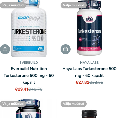
Välja müüdud
Välja müüdud
Välja Müüdud
Välja Müüdud
EVERBUILD
HAYA LABS
Everbuild Nutrition
Haya Labs Turkesterone 500
Turkesterone 500 mg - 60
mg - 60 kapslit
kapslit
€27,82
€38,56
Müügihind
Tavaline
€29,41
€40,70
hind
Müügihind
Tavaline
hind
Välja müüdud
Välja müüdud