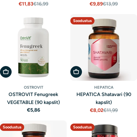
€11,83
€16,99
€9,89
€13,99
Müügihind
Tavaline
Müügihind
Tavaline
hind
hind
Soodustus
Lisa Ostukorvi
Lisa Ostukorvi
OSTROVIT
HEPATICA
OSTROVIT Fenugreek
HEPATICA Shatavari (90
VEGETABLE (90 kapslit)
kapslit)
Tavaline
€5,86
€8,02
€11,99
Müügihind
Tavaline
hind
hind
Soodustus
Soodustus