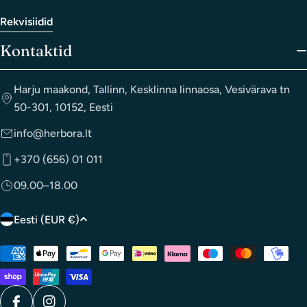
Rekvisiidid
Kontaktid
Harju maakond, Tallinn, Kesklinna linnaosa, Vesivärava tn
50-301, 10152, Eesti
info@herbora.lt
+370 (656) 01 011
09.00–18.00
R
Eesti (EUR €)
i
Makseviisid
i
k
/