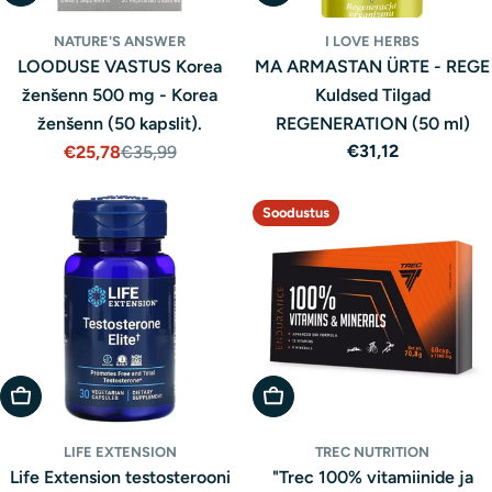
NATURE'S ANSWER
I LOVE HERBS
LOODUSE VASTUS Korea
MA ARMASTAN ÜRTE - REGE
ženšenn 500 mg - Korea
Kuldsed Tilgad
ženšenn (50 kapslit).
REGENERATION (50 ml)
Tavaline
€31,12
€25,78
€35,99
Müügihind
Tavaline
hind
hind
Soodustus
Lisa Ostukorvi
Lisa Ostukorvi
LIFE EXTENSION
TREC NUTRITION
Life Extension testosterooni
"Trec 100% vitamiinide ja