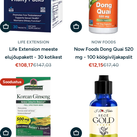
Lisa Ostukorvi
Lisa Ostukorvi
LIFE EXTENSION
NOW FOODS
Life Extension meeste
Now Foods Dong Quai 520
elujõupakett - 30 kotikest
mg - 100 köögiviljakapslit
€108,17
€147,03
€12,15
€17,40
Müügihind
Tavaline
Müügihind
Tavaline
hind
hind
Soodustus
Lisa Ostukorvi
Lisa Ostukorvi