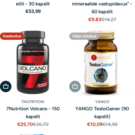
eliit - 30 kapslit
mineraalide vastupidavus" -
Tavaline
€53,99
60 kapslit
hind
€9,83
€14,27
Müügihind
Tavaline
hind
Soodustus
Välja müüdud
Lisa Ostukorvi
Välja Müüdud
7NUTRITION
YANGO
7Nutrition Volcano - 150
YANGO TestoGainer (90
kapslit
kapslit)
€25,70
€35,70
€10,09
€14,99
Müügihind
Tavaline
Müügihind
Tavaline
hind
hind