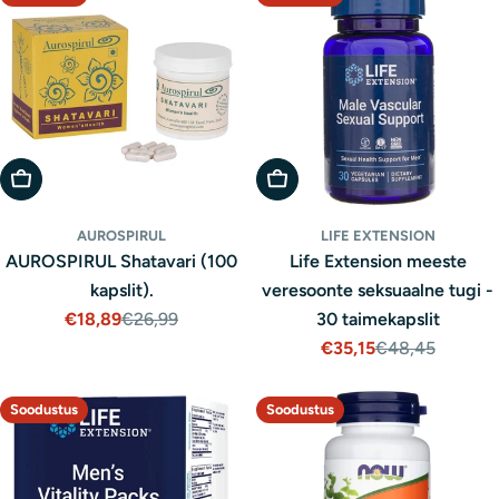
Lisa Ostukorvi
Lisa Ostukorvi
AUROSPIRUL
LIFE EXTENSION
AUROSPIRUL Shatavari (100
Life Extension meeste
kapslit).
veresoonte seksuaalne tugi -
€18,89
€26,99
30 taimekapslit
Müügihind
Tavaline
€35,15
€48,45
hind
Müügihind
Tavaline
hind
Soodustus
Soodustus