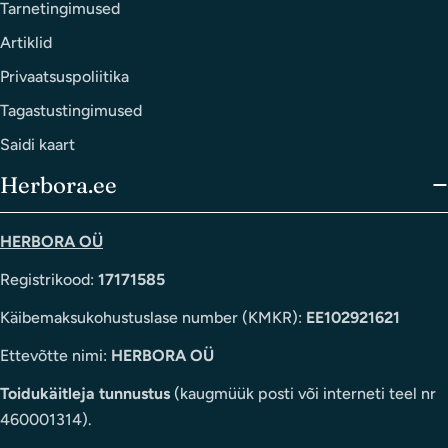
Tarnetingimused
Artiklid
Privaatsuspoliitika
Tagastustingimused
Saidi kaart
Herbora.ee
HERBORA OÜ
Registrikood:
17171585
Käibemaksukohustuslase number (KMKR):
EE102921621
Ettevõtte nimi:
HERBORA OÜ
Toidukäitleja tunnustus
(kaugmüük posti või interneti teel nr
460001314).