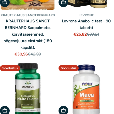
Lisa Ostukorvi
Lisa Ostukorvi
KRAUTERHAUS SANCT BERNHARD
LEVRONE
KRAUTERHAUS SANCT
Levrone Anabolic test - 90
BERNHARD Saepalmeto,
tabletti
kõrvitsaseemned,
€26,82
€37,21
Müügihind
Tavaline
nõgesejuure ekstrakt (180
hind
kapslit).
€30,96
€42,99
Müügihind
Tavaline
hind
Soodustus
Soodustus
Lisa Ostukorvi
Lisa Ostukorvi