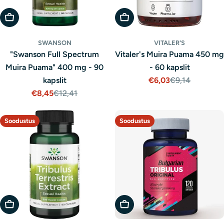
Lisa Ostukorvi
Lisa Ostukorvi
SWANSON
VITALER'S
"Swanson Full Spectrum
Vitaler's Muira Puama 450 mg
Muira Puama" 400 mg - 90
- 60 kapslit
kapslit
€6,03
€9,14
Müügihind
Tavaline
€8,45
€12,41
hind
Müügihind
Tavaline
hind
Soodustus
Soodustus
Lisa Ostukorvi
Lisa Ostukorvi