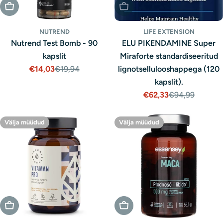
Välja Müüdud
Välja Müüdud
NUTREND
LIFE EXTENSION
Nutrend Test Bomb - 90
ELU PIKENDAMINE Super
kapslit
Miraforte standardiseeritud
€14,03
€19,94
lignotsellulooshappega (120
Müügihind
Tavaline
kapslit).
hind
€62,33
€94,99
Müügihind
Tavaline
hind
Välja müüdud
Välja müüdud
Välja Müüdud
Välja Müüdud