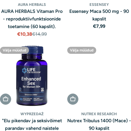
AURA HERBALS
ESSENSEY
AURA HERBALS Vitaman Pro
Essensey Maca 500 mg - 90
- reproduktiivfunktsioonide
kapslit
Tavaline
€7,99
toetamine (60 kapslit).
hind
€10,38
€14,99
Müügihind
Tavaline
hind
Välja müüdud
Välja müüdud
Välja Müüdud
Välja Müüdud
WYPRZEDAŻ
NUTREX RESEARCH
"Elu pikendav ja seksivõimet
Nutrex Tribulus 1400 (Mace) -
parandav vahend naistele
90 kapslit