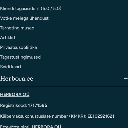
Kliendi tagasiside ⭐ (5.0 / 5.0)
Võtke meiega ühendust
Tarnetingimused
Artiklid
Privaatsuspoliitika
Tagastustingimused
Saidi kaart
Herbora.ee
HERBORA OÜ
Registrikood:
17171585
Käibemaksukohustuslase number (KMKR):
EE102921621
Ettevõtte nimi:
HERBORA OÜ