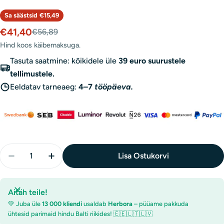
Sa säästsid
€15,49
€41,40
€56,89
Müügihind
Tavaline
hind
Hind koos käibemaksuga.
Tasuta saatmine: kõikidele üle
39 euro suurustele
tellimustele.
Eeldatav tarneaeg:
4–7
tööpäeva.
Kogus
Lisa Ostukorvi
Aitäh teile!
💚 Juba üle
13 000 kliendi
usaldab
Herbora
– püüame pakkuda
ühtesid parimaid hindu Balti riikides! 🇪🇪🇱🇹🇱🇻