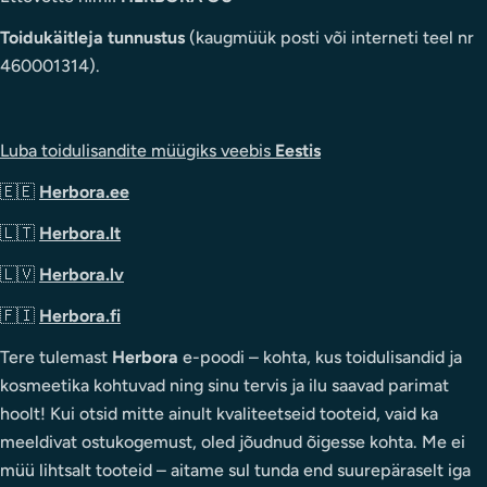
Toidukäitleja tunnustus
(kaugmüük posti või interneti teel nr
460001314).
Luba toidulisandite müügiks veebis
Eestis
🇪🇪
Herbora.ee
🇱🇹
Herbora.lt
🇱🇻
Herbora.lv
🇫🇮
Herbora.fi
Tere tulemast
Herbora
e-poodi – kohta, kus toidulisandid ja
kosmeetika kohtuvad ning sinu tervis ja ilu saavad parimat
hoolt! Kui otsid mitte ainult kvaliteetseid tooteid, vaid ka
meeldivat ostukogemust, oled jõudnud õigesse kohta. Me ei
müü lihtsalt tooteid – aitame sul tunda end suurepäraselt iga