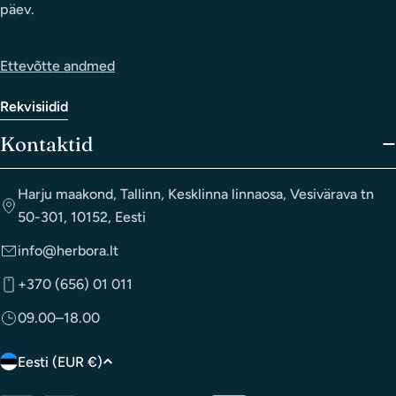
päev.
Ettevõtte andmed
Rekvisiidid
Kontaktid
Harju maakond, Tallinn, Kesklinna linnaosa, Vesivärava tn
50-301, 10152, Eesti
info@herbora.lt
+370 (656) 01 011
09.00–18.00
R
Eesti (EUR €)
i