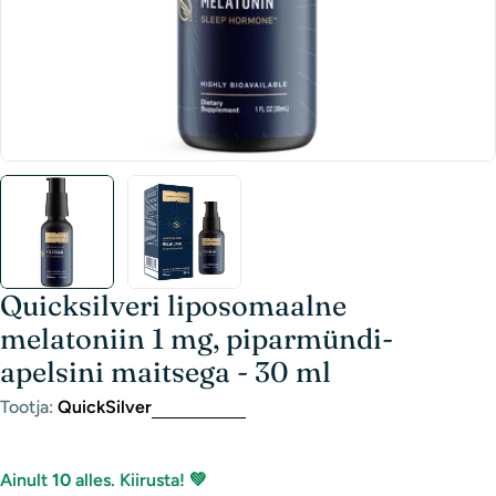
Quicksilveri liposomaalne
melatoniin 1 mg, piparmündi-
apelsini maitsega - 30 ml
Tootja:
QuickSilver
Ainult
10
alles. Kiirusta! 💚