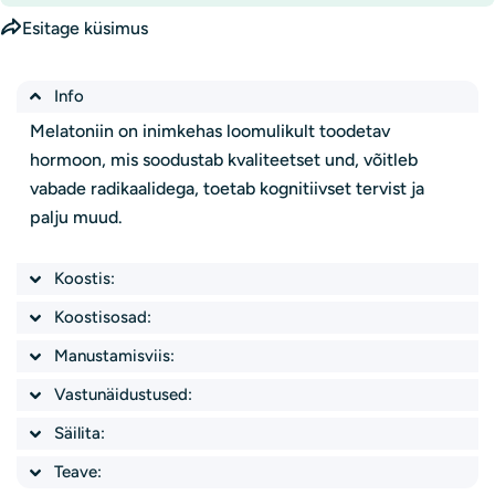
Esitage küsimus
Info
Melatoniin on inimkehas loomulikult toodetav
hormoon, mis soodustab kvaliteetset und, võitleb
vabade radikaalidega, toetab kognitiivset tervist ja
palju muud.
Koostis:
Koostisosad:
Manustamisviis:
Vastunäidustused:
Säilita:
Teave:
Esitage küsimus