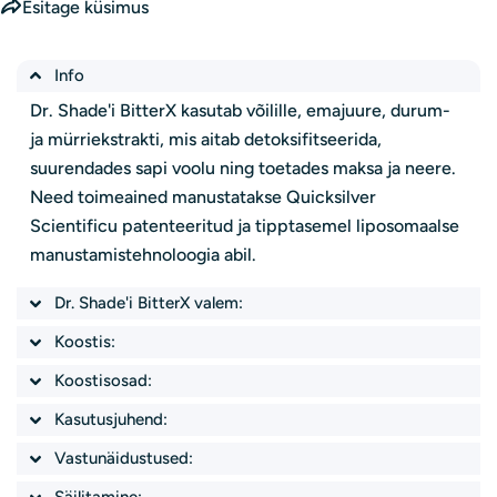
Esitage küsimus
Info
Dr. Shade'i BitterX kasutab võilille, emajuure, durum-
ja mürriekstrakti, mis aitab detoksifitseerida,
suurendades sapi voolu ning toetades maksa ja neere.
Need toimeained manustatakse Quicksilver
Scientificu patenteeritud ja tipptasemel liposomaalse
manustamistehnoloogia abil.
Dr. Shade'i BitterX valem:
Koostis:
Koostisosad:
Kasutusjuhend:
Vastunäidustused:
Säilitamine: