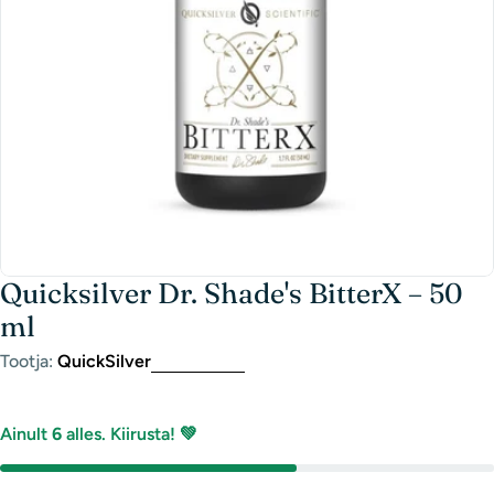
Quicksilver Dr. Shade's BitterX – 50
ml
Tootja:
QuickSilver
Ainult
6
alles. Kiirusta! 💚