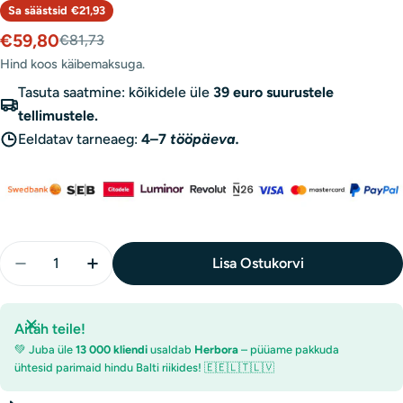
Sa säästsid
€21,93
€59,80
€81,73
Müügihind
Tavaline
hind
Hind koos käibemaksuga.
Tasuta saatmine: kõikidele üle
39 euro suurustele
tellimustele.
Eeldatav tarneaeg:
4–7
tööpäeva.
Kogus
Lisa Ostukorvi
Vähenda Quicksilver Dr. Shade&#39;s BitterX – 50 
Suurenda Quicksilver Dr. Shade&#39;s Bit
Aitäh teile!
💚 Juba üle
13 000 kliendi
usaldab
Herbora
– püüame pakkuda
ühtesid parimaid hindu Balti riikides! 🇪🇪🇱🇹🇱🇻