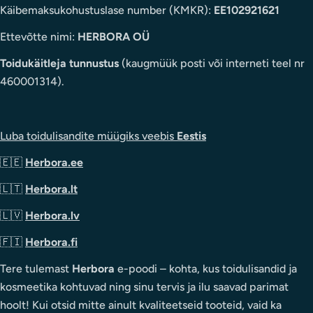
Käibemaksukohustuslase number (KMKR):
EE102921621
Ettevõtte nimi:
HERBORA OÜ
Toidukäitleja tunnustus
(kaugmüük posti või interneti teel nr
460001314).
Luba toidulisandite müügiks veebis
Eestis
🇪🇪
Herbora.ee
🇱🇹
Herbora.lt
🇱🇻
Herbora.lv
🇫🇮
Herbora.fi
Tere tulemast
Herbora
e-poodi – kohta, kus toidulisandid ja
kosmeetika kohtuvad ning sinu tervis ja ilu saavad parimat
hoolt! Kui otsid mitte ainult kvaliteetseid tooteid, vaid ka