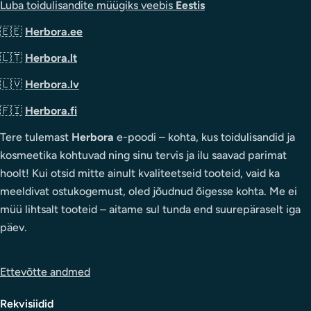
Luba toidulisandite müügiks veebis
Eestis
🇪🇪
Herbora.ee
🇱🇹
Herbora.lt
🇱🇻
Herbora.lv
🇫🇮
Herbora.fi
Tere tulemast
Herbora
e-poodi – kohta, kus toidulisandid ja
kosmeetika kohtuvad ning sinu tervis ja ilu saavad parimat
hoolt! Kui otsid mitte ainult kvaliteetseid tooteid, vaid ka
meeldivat ostukogemust, oled jõudnud õigesse kohta. Me ei
müü lihtsalt tooteid – aitame sul tunda end suurepäraselt iga
päev.
Ettevõtte andmed
Rekvisiidid