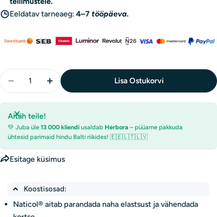
tellimustele.
Eeldatav tarneaeg:
4–7
tööpäeva.
Kogus
Lisa Ostukorvi
Vähenda Osavi Naticol® Metstursa Kala Kollageen, S
Suurenda Osavi Naticol® Metstursa Kala Ko
Aitäh teile!
💚 Juba üle
13 000 kliendi
usaldab
Herbora
– püüame pakkuda
ühtesid parimaid hindu Balti riikides! 🇪🇪🇱🇹🇱🇻
Esitage küsimus
Koostisosad:
Naticol® aitab parandada naha elastsust ja vähendada
kortse.