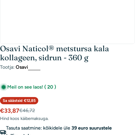
Osavi Naticol® metstursa kala
kollageen, sidrun - 360 g
Tootja:
Osavi
Meil on see laos!
( 20 )
Sa säästsid
€12,85
€33,87
€46,72
Müügihind
Tavaline
hind
Hind koos käibemaksuga.
Tasuta saatmine: kõikidele üle
39 euro suurustele