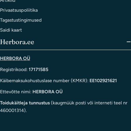
Artiklid
Privaatsuspoliitika
Tagastustingimused
Saidi kaart
Herbora.ee
HERBORA OÜ
Registrikood:
17171585
Käibemaksukohustuslase number (KMKR):
EE102921621
Ettevõtte nimi:
HERBORA OÜ
Toidukäitleja tunnustus
(kaugmüük posti või interneti teel nr
460001314).