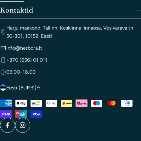
Kontaktid
Harju maakond, Tallinn, Kesklinna linnaosa, Vesivärava tn
50-301, 10152, Eesti
info@herbora.lt
+370 (656) 01 011
09.00–18.00
R
Eesti (EUR €)
i
Makseviisid
i
k
/
Facebook
Instagram
p