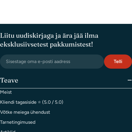
Teie
e-
posti
Teie
aadress
telefoninumber
Liitu uudiskirjaga ja ära jää ilma
Teie
küsimus
eksklusiivsetest pakkumistest!
email
Telli
Tärniga (*) tähistatud väljad on kohustuslikud
postkontor
Saada
Teave
Meist
Kliendi tagasiside ⭐ (5.0 / 5.0)
Võtke meiega ühendust
Tarnetingimused