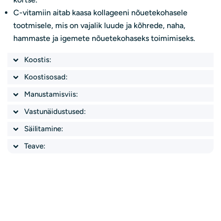
C-vitamiin aitab kaasa kollageeni nõuetekohasele
tootmisele, mis on vajalik luude ja kõhrede, naha,
hammaste ja igemete nõuetekohaseks toimimiseks.
Koostis:
Koostisosad:
Manustamisviis:
Vastunäidustused:
Säilitamine:
Teave:
Esitage küsimus
Sinu
nimi