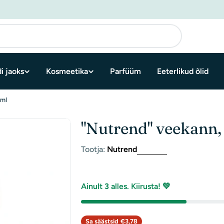
i jaoks
Kosmeetika
Parfüüm
Eeterlikud õlid
 ml
"Nutrend" veekann,
Tootja:
Nutrend
Ainult
3
alles. Kiirusta! 💚
Sa säästsid
€3,78