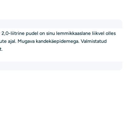
2,0-liitrine pudel on sinu lemmikkaaslane liikvel olles
ngute ajal. Mugava kandekäepidemega. Valmistatud
t.
Esitage küsimu
Sinu
nimi
Teie
e-
posti
Teie
aadress
telefoninumber
Teie
küsimus