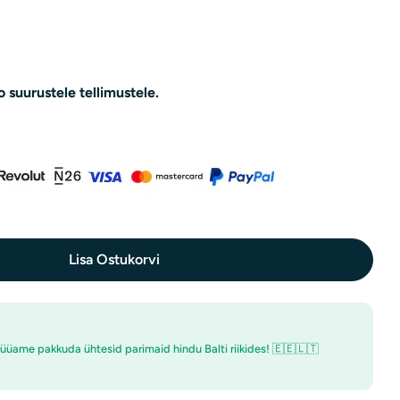
o
n
d
o suurustele tellimustele.
Lisa Ostukorvi
Vähenda &quot;Nutrend&quot; Veekann, Suur Pudel, Roosa - 2000 Ml Kogust
Suurenda &quot;Nutrend&quot; Veekann, Suur Pudel, Roosa - 2000 M
üüame pakkuda ühtesid parimaid hindu Balti riikides! 🇪🇪🇱🇹