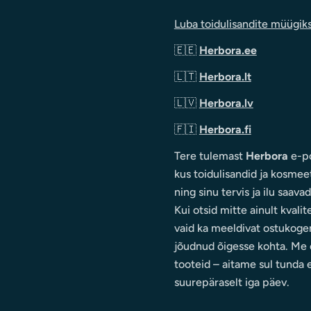
Luba toidulisandite müügik
🇪🇪
Herbora.ee
🇱🇹
Herbora.lt
🇱🇻
Herbora.lv
🇫🇮
Herbora.fi
Tere tulemast
Herbora
e-po
kus toidulisandid ja kosmee
ning sinu tervis ja ilu saava
Kui otsid mitte ainult kvalit
vaid ka meeldivat ostukoge
jõudnud õigesse kohta. Me e
tooteid – aitame sul tunda 
suurepäraselt iga päev.