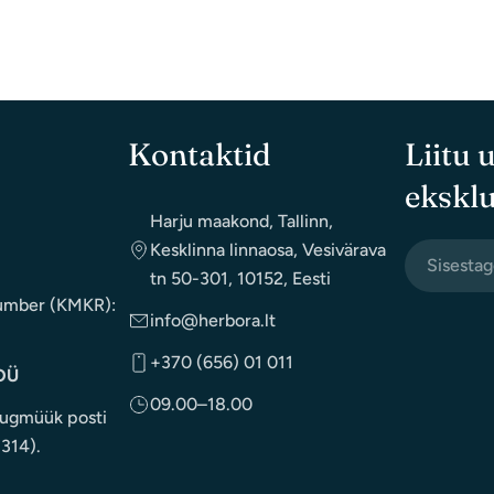
Kontaktid
Liitu 
eksklu
Harju maakond, Tallinn,
Kesklinna linnaosa, Vesivärava
email
tn 50-301, 10152, Eesti
postkontor
umber (KMKR):
info@herbora.lt
+370 (656) 01 011
OÜ
09.00–18.00
ugmüük posti
1314).