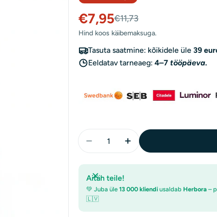
€7,95
Müügihind
Tavaline
€11,73
Hind koos käibemaksuga.
hind
Tasuta saatmine: kõikidele üle
39 eur
Eeldatav tarneaeg:
4–7
tööpäeva.
Kogus
Aitäh teile!
💚 Juba üle
13 000 kliendi
usaldab
Herbora
– p
🇱🇻