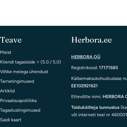
Teave
Herbora.ee
Meist
HERBORA OÜ
Kliendi tagasiside ⭐ (5.0 / 5.0)
Registrikood:
17171585
Võtke meiega ühendust
Käibemaksukohustuslase n
Tarnetingimused
EE102921621
Artiklid
Ettevõtte nimi:
HERBORA 
Privaatsuspoliitika
Toidukäitleja tunnustus
(ka
Tagastustingimused
või interneti teel nr 46000
Saidi kaart