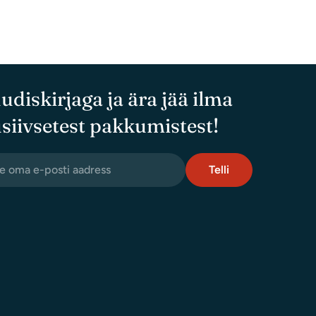
Tärniga (*) tähistatud väljad on kohustuslikud
Saada
uudiskirjaga ja ära jää ilma
siivsetest pakkumistest!
Telli