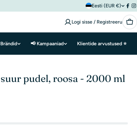
R
Eesti (EUR €)
Fac
I
i
Logi sisse / Registreeru
Kor
i
Brändid
📢 Kampaaniad
Klientide arvustused ⭐
k
/
p
 suur pudel, roosa - 2000 ml
i
i
r
k