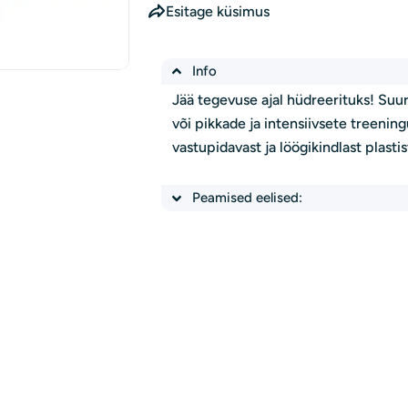
Esitage küsimus
Info
Jää tegevuse ajal hüdreerituks! Suur 
või pikkade ja intensiivsete treeni
vastupidavast ja löögikindlast plastis
Peamised eelised: