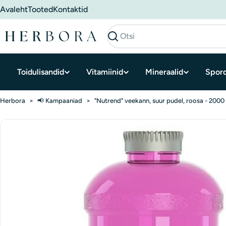
Mine
Avaleht
Tooted
Kontaktid
sisu
juurde
Otsi
Toidulisandid
Vitamiinid
Mineraalid
Spord
Herbora
>
📢 Kampaaniad
>
"Nutrend" veekann, suur pudel, roosa - 2000
Minge
tooteteabele