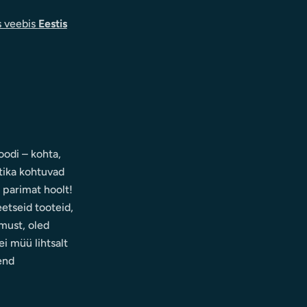
s veebis
Eestis
odi – kohta,
tika kohtuvad
d parimat hoolt!
eetseid tooteid,
must, oled
i müü lihtsalt
end