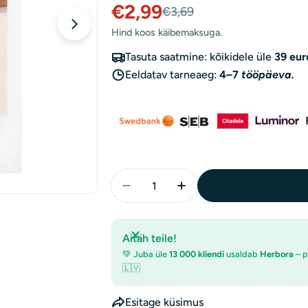
€2,99
Müügihind
Tavaline
€3,69
Hind koos käibemaksuga.
hind
Tasuta saatmine: kõikidele üle
39 eur
Eeldatav tarneaeg:
4–7
tööpäeva.
Kogus
Aitäh teile!
💚 Juba üle
13 000 kliendi
usaldab
Herbora
– p
🇱🇻
Esitage küsimus