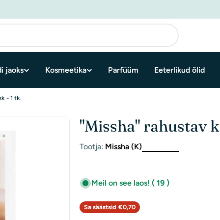
i jaoks
Kosmeetika
Parfüüm
Eeterlikud õlid
 - 1 tk.
"Missha" rahustav ka
Tootja:
Missha (K)
Meil on see laos!
( 19 )
Sa säästsid
€0,70