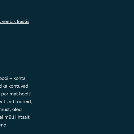
s veebis
Eestis
odi – kohta,
tika kohtuvad
d parimat hoolt!
eetseid tooteid,
must, oled
i müü lihtsalt
end