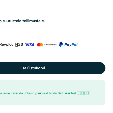
o
n
d
o suurustele tellimustele.
Lisa Ostukorvi
Vähenda &quot;Missha&quot; Rahustav Kartuli-Lehtmask - 1 Tk. Kogust
Suurenda &quot;Missha&quot; Rahustav Kartuli-Lehtmask - 1 Tk. Kogust
üüame pakkuda ühtesid parimaid hindu Balti riikides! 🇪🇪🇱🇹