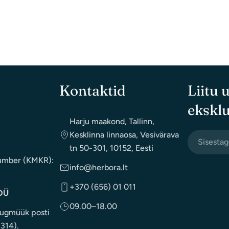
Kontaktid
Liitu 
eksklu
Harju maakond, Tallinn,
Kesklinna linnaosa, Vesivärava
email
tn 50-301, 10152, Eesti
postkontor
umber (KMKR):
info@herbora.lt
+370 (656) 01 011
OÜ
09.00–18.00
ugmüük posti
1314).