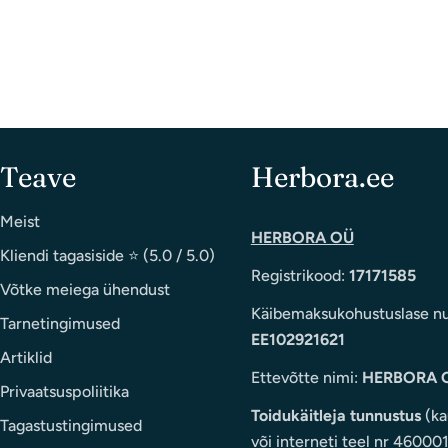
Teave
Herbora.ee
Meist
HERBORA OÜ
Kliendi tagasiside ⭐ (5.0 / 5.0)
Registrikood:
17171585
Võtke meiega ühendust
Käibemaksukohustuslase n
Tarnetingimused
EE102921621
Artiklid
Ettevõtte nimi:
HERBORA 
Privaatsuspoliitika
Toidukäitleja tunnustus
(ka
Tagastustingimused
või interneti teel nr 46000