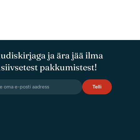
Tärniga (*) tähistatud väljad on kohustuslikud
Saada
uudiskirjaga ja ära jää ilma
siivsetest pakkumistest!
Telli