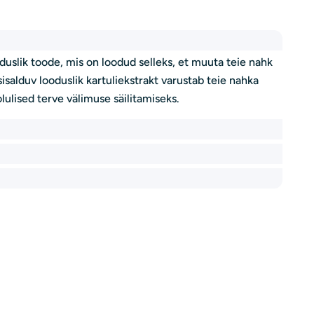
uslik toode, mis on loodud selleks, et muuta teie nahk
sisalduv looduslik kartuliekstrakt varustab teie nahka
ulised terve välimuse säilitamiseks.
Esitage küsimu
Sinu
nimi
Teie
e-
posti
Teie
aadress
telefoninumber
Teie
küsimus