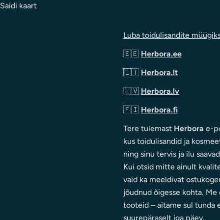
Saidi kaart
Luba toidulisandite müügik
🇪🇪
Herbora.ee
🇱🇹
Herbora.lt
🇱🇻
Herbora.lv
🇫🇮
Herbora.fi
Tere tulemast
Herbora
e-po
kus toidulisandid ja kosmee
ning sinu tervis ja ilu saava
Kui otsid mitte ainult kvalit
vaid ka meeldivat ostukoge
jõudnud õigesse kohta. Me e
tooteid – aitame sul tunda 
suurepäraselt iga päev.