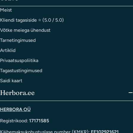
Meist
Kliendi tagasiside ⭐ (5.0 / 5.0)
Tärniga (*) tähistatud väljad on kohustuslikud
Võtke meiega ühendust
Saada
Tarnetingimused
Artiklid
Privaatsuspoliitika
Tagastustingimused
Saidi kaart
Herbora.ee
HERBORA OÜ
Registrikood:
17171585
Käibemaksukohustuslase number (KMKR):
EE102921621