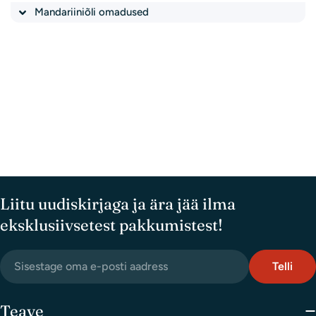
Mandariiniõli omadused
Esitage küsimus
Sinu
nimi
Liitu uudiskirjaga ja ära jää ilma
eksklusiivsetest pakkumistest!
Teie
e-
posti
email
Teie
aadress
Telli
telefoninumber
postkontor
Teie
Teave
küsimus