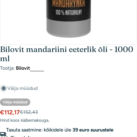
Bilovit mandariini eeterlik õli - 1000
ml
Tootja:
Bilovit
Välja müüdud
Välja müüdud
€112,17
€152,43
Müügihind
Tavaline
hind
Hind koos käibemaksuga.
Tasuta saatmine: kõikidele üle
39 euro suurustele