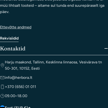
müü lihtsalt tooteid – aitame sul tunda end suurepäraselt iga
päev.
Ettevõtte andmed
Rekvisiidid
Kontaktid
Harju maakond, Tallinn, Kesklinna linnaosa, Vesivärava tn
50-301, 10152, Eesti
info@herbora.lt
+370 (656) 01 011
09.00–18.00
Eesti (EUR €)