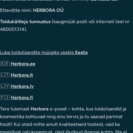
Ettevõtte nimi:
HERBORA OÜ
Toidukäitleja tunnustus
(kaugmüük posti või interneti teel nr
460001314).
Luba toidulisandite müügiks veebis
Eestis
🇪🇪
Herbora.ee
🇱🇹
Herbora.lt
🇱🇻
Herbora.lv
🇫🇮
Herbora.fi
Tere tulemast
Herbora
e-poodi – kohta, kus toidulisandid ja
kosmeetika kohtuvad ning sinu tervis ja ilu saavad parimat
hoolt! Kui otsid mitte ainult kvaliteetseid tooteid, vaid ka
meeldivat ostukogemust, oled jõudnud õigesse kohta. Me ei