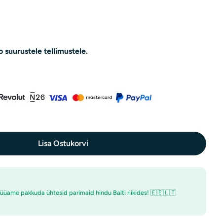
o
n
d
o suurustele tellimustele.
Lisa Ostukorvi
er - 200 G Kogust
anine Pulber - 200 G Kogust
üüame pakkuda ühtesid parimaid hindu Balti riikides! 🇪🇪🇱🇹