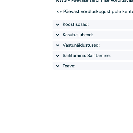
RWS
- Päevase tarbimise võrdlusvää
<>
Päevast võrdluskogust pole keht
Koostisosad:
Kasutusjuhend:
Vastunäidustused:
Säilitamine: Säilitamine:
Teave: