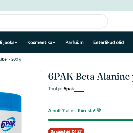
i jaoks
Kosmeetika
Parfüüm
Eeterlikud õlid
lber - 200 g
6PAK Beta Alanine 
Tootja:
6pak
Ainult
7
alles. Kiirusta! 💚
Sa säästsid
€4,27