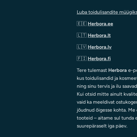
Luba toidulisandite müügik
🇪🇪
Herbora.ee
🇱🇹
Herbora.lt
🇱🇻
Herbora.lv
🇫🇮
Herbora.fi
Tere tulemast
Herbora
e-po
kus toidulisandid ja kosmee
ning sinu tervis ja ilu saava
Kui otsid mitte ainult kvalit
vaid ka meeldivat ostukoge
jõudnud õigesse kohta. Me e
tooteid – aitame sul tunda 
suurepäraselt iga päev.