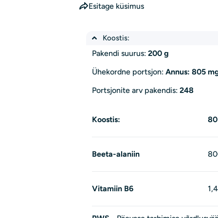
Esitage küsimus
Koostis:
Pakendi suurus:
200 g
Ühekordne portsjon:
Annus: 805 m
Portsjonite arv pakendis:
248
Koostis:
80
Beeta-alaniin
80
Vitamiin B6
1,