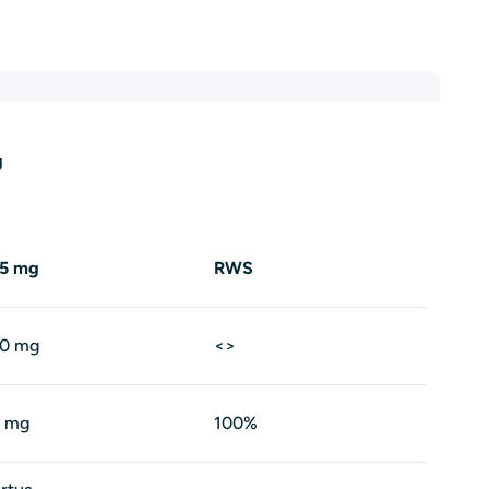
g
5 mg
RWS
0 mg
<>
4 mg
100%
Esitage küsimu