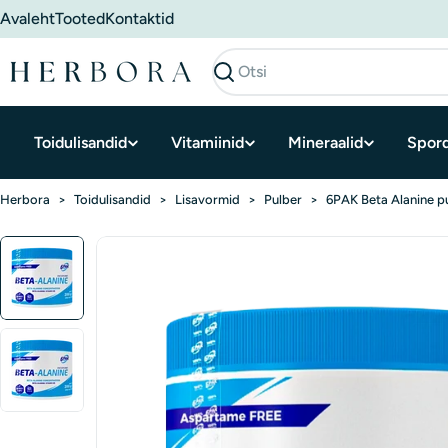
Mine
Avaleht
Tooted
Kontaktid
sisu
juurde
Otsi
Toidulisandid
Vitamiinid
Mineraalid
Spord
Herbora
>
Toidulisandid
>
Lisavormid
>
Pulber
>
6PAK Beta Alanine pu
Minge
tooteteabele