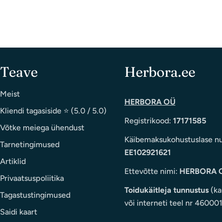
Teave
Herbora.ee
Meist
HERBORA OÜ
Kliendi tagasiside ⭐ (5.0 / 5.0)
Registrikood:
17171585
Võtke meiega ühendust
Käibemaksukohustuslase n
Tarnetingimused
EE102921621
Artiklid
Ettevõtte nimi:
HERBORA 
Privaatsuspoliitika
Toidukäitleja tunnustus
(ka
Tagastustingimused
või interneti teel nr 46000
Saidi kaart