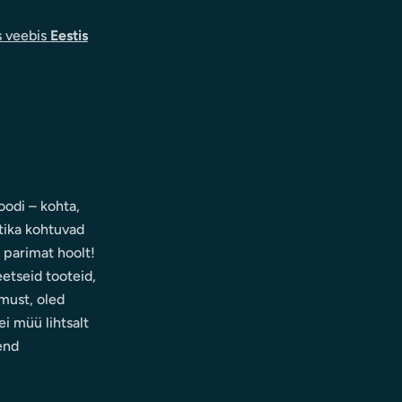
s veebis
Eestis
odi – kohta,
tika kohtuvad
d parimat hoolt!
eetseid tooteid,
must, oled
i müü lihtsalt
end