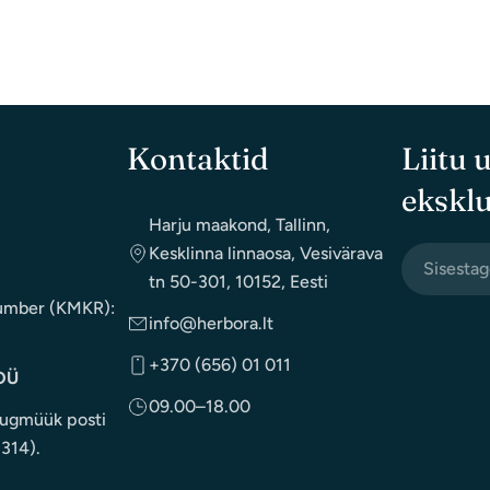
Kontaktid
Liitu 
eksklu
Harju maakond, Tallinn,
Kesklinna linnaosa, Vesivärava
email
tn 50-301, 10152, Eesti
postkontor
umber (KMKR):
info@herbora.lt
+370 (656) 01 011
OÜ
09.00–18.00
ugmüük posti
1314).