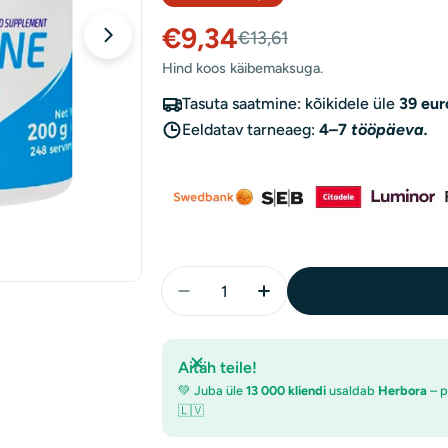
€9,34
Müügihind
Tavaline
€13,61
Hind koos käibemaksuga.
hind
Tasuta saatmine: kõikidele üle
39 eur
Eeldatav tarneaeg:
4–7
tööpäeva.
Kogus
Vähenda 6PAK Beta Alanine Pulb
Suurenda 6PAK Beta Al
Aitäh teile!
💚 Juba üle
13 000 kliendi
usaldab
Herbora
– p
🇱🇻